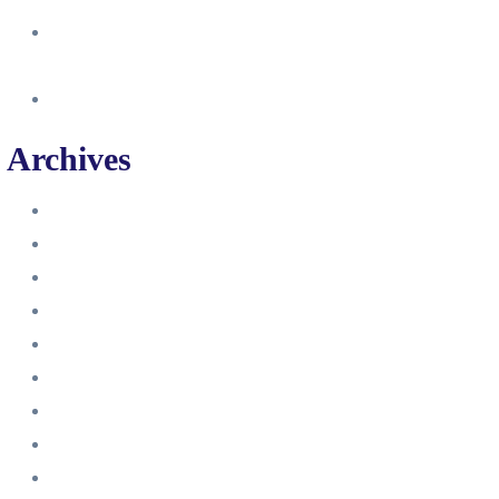
So erstellst du eine Facebook
Unternehmensseite
Änderung an Kontrolltickets SMM
Archives
Juni 2024
März 2024
Februar 2024
Januar 2024
November 2023
Oktober 2023
September 2023
August 2023
Juli 2023