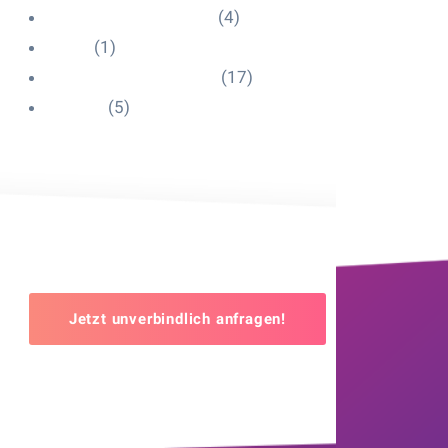
Influencer Onboarding
(4)
Intern
(1)
Interne Personal News
(17)
Lexikon
(5)
Jetzt unverbindlich anfragen!