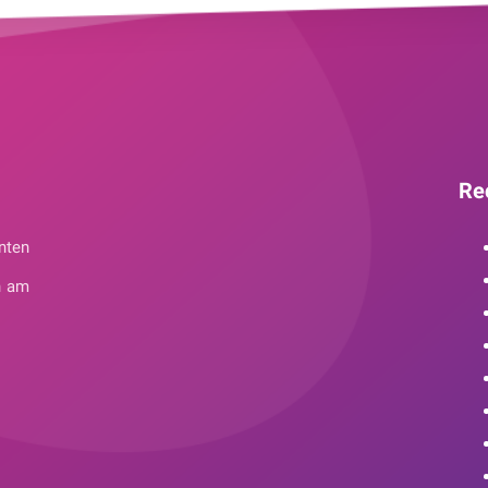
Re
nten
n am