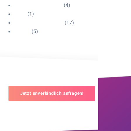
Influencer Onboarding
(4)
Intern
(1)
Interne Personal News
(17)
Lexikon
(5)
Jetzt unverbindlich anfragen!