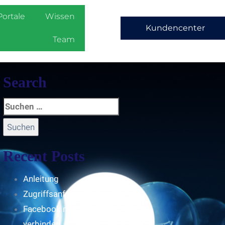
Portale
Wissen
Kundencenter
Team
Search
Recent Posts
Anleitung
Zugriffsanfrage bestätigen
Facebook mit Instagram
verbinden