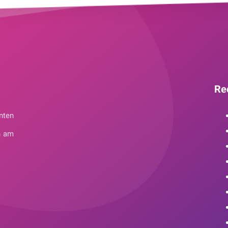
Re
nten
n am