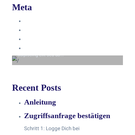
Meta
Anmelden
Eintrags-Feed
Beyond the tree line
Kommentar-Feed
Lorem ipsum dolor sit amet consectetur
WordPress.org
adipiscing elit sed do...
Recent Posts
Anleitung
Zugriffsanfrage bestätigen
Schritt 1: Logge Dich bei