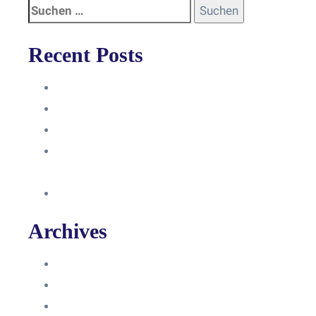
Recent Posts
Anleitung
Zugriffsanfrage bestätigen
Facebook mit Instagram verbinden
So erstellst du eine Facebook
Unternehmensseite
Änderung an Kontrolltickets SMM
Archives
Juni 2024
März 2024
Februar 2024