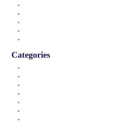
September 2021
August 2021
Januar 2021
Dezember 2020
November 2020
Categories
Blog
HelpDesk
Influencer Impressum
Influencer Onboarding
Intern
Interne Personal News
Lexikon