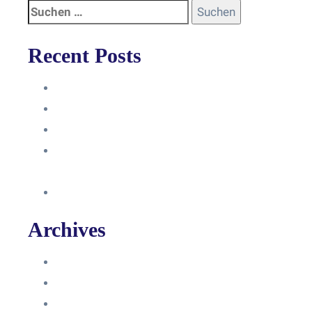
Recent Posts
Anleitung
Zugriffsanfrage bestätigen
Facebook mit Instagram verbinden
So erstellst du eine Facebook
Unternehmensseite
Änderung an Kontrolltickets SMM
Archives
Juni 2024
März 2024
Februar 2024