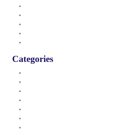
September 2021
August 2021
Januar 2021
Dezember 2020
November 2020
Categories
Blog
HelpDesk
Influencer Impressum
Influencer Onboarding
Intern
Interne Personal News
Lexikon