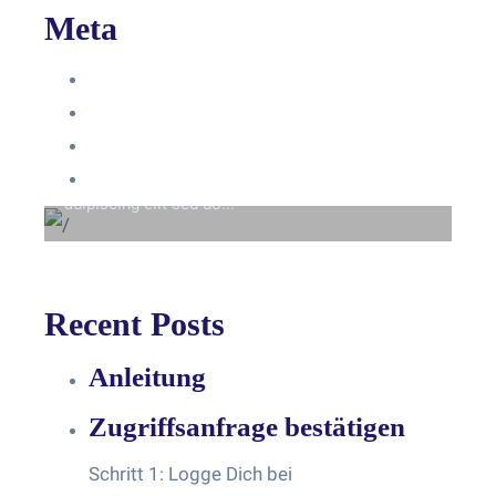
Meta
Anmelden
Eintrags-Feed
Beyond the tree line
Kommentar-Feed
Lorem ipsum dolor sit amet consectetur
WordPress.org
adipiscing elit sed do...
Recent Posts
Anleitung
Zugriffsanfrage bestätigen
Schritt 1: Logge Dich bei