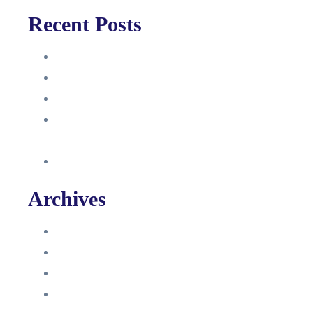
Recent Posts
Anleitung
Zugriffsanfrage bestätigen
Facebook mit Instagram verbinden
So erstellst du eine Facebook
Unternehmensseite
Änderung an Kontrolltickets SMM
Archives
Juni 2024
März 2024
Februar 2024
Januar 2024