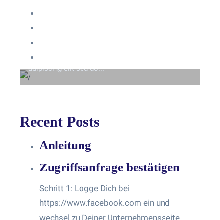
Anmelden
Eintrags-Feed
Beyond the tree line
Kommentar-Feed
Lorem ipsum dolor sit amet consectetur
WordPress.org
adipiscing elit sed do...
Recent Posts
Anleitung
Zugriffsanfrage bestätigen
Schritt 1: Logge Dich bei
https://www.facebook.com ein und
wechsel zu Deiner Unternehmensseite....