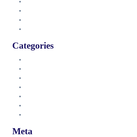
August 2021
Januar 2021
Dezember 2020
November 2020
Categories
Blog
HelpDesk
Influencer Impressum
Influencer Onboarding
Intern
Interne Personal News
Lexikon
Meta