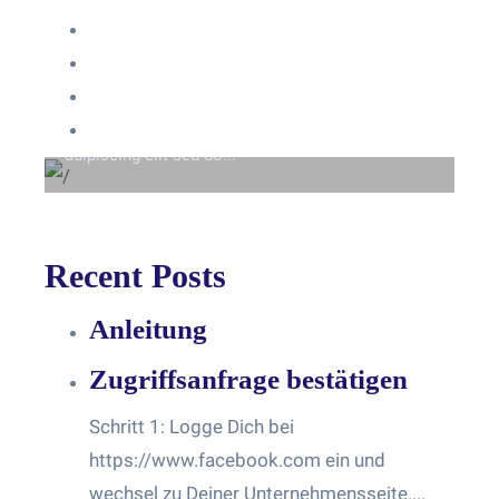
Anmelden
Eintrags-Feed
Beyond the tree line
Kommentar-Feed
Lorem ipsum dolor sit amet consectetur
WordPress.org
adipiscing elit sed do...
Recent Posts
Anleitung
Zugriffsanfrage bestätigen
Schritt 1: Logge Dich bei
https://www.facebook.com ein und
wechsel zu Deiner Unternehmensseite....