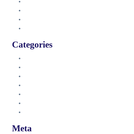
August 2021
Januar 2021
Dezember 2020
November 2020
Categories
Blog
HelpDesk
Influencer Impressum
Influencer Onboarding
Intern
Interne Personal News
Lexikon
Meta