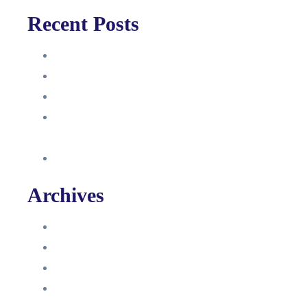
Recent Posts
Anleitung
Zugriffsanfrage bestätigen
Facebook mit Instagram verbinden
So erstellst du eine Facebook
Unternehmensseite
Änderung an Kontrolltickets SMM
Archives
Juni 2024
März 2024
Februar 2024
Januar 2024