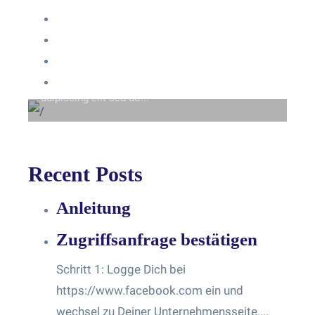
Anmelden
Eintrags-Feed
Beyond the tree line
Kommentar-Feed
Lorem ipsum dolor sit amet consectetur
WordPress.org
adipiscing elit sed do...
Recent Posts
Anleitung
Zugriffsanfrage bestätigen
Schritt 1: Logge Dich bei
https://www.facebook.com ein und
wechsel zu Deiner Unternehmensseite....