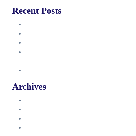
Recent Posts
Anleitung
Zugriffsanfrage bestätigen
Facebook mit Instagram verbinden
So erstellst du eine Facebook
Unternehmensseite
Änderung an Kontrolltickets SMM
Archives
Juni 2024
März 2024
Februar 2024
Januar 2024