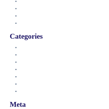
August 2021
Januar 2021
Dezember 2020
November 2020
Categories
Blog
HelpDesk
Influencer Impressum
Influencer Onboarding
Intern
Interne Personal News
Lexikon
Meta