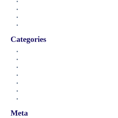
August 2021
Januar 2021
Dezember 2020
November 2020
Categories
Blog
HelpDesk
Influencer Impressum
Influencer Onboarding
Intern
Interne Personal News
Lexikon
Meta