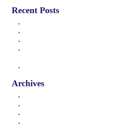
Recent Posts
Anleitung
Zugriffsanfrage bestätigen
Facebook mit Instagram verbinden
So erstellst du eine Facebook
Unternehmensseite
Änderung an Kontrolltickets SMM
Archives
Juni 2024
März 2024
Februar 2024
Januar 2024