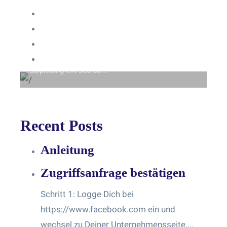
Anmelden
Eintrags-Feed
Beyond the tree line
Kommentar-Feed
Lorem ipsum dolor sit amet consectetur
WordPress.org
adipiscing elit sed do...
Recent Posts
Anleitung
Zugriffsanfrage bestätigen
Schritt 1: Logge Dich bei
https://www.facebook.com ein und
wechsel zu Deiner Unternehmensseite....