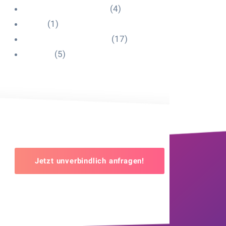
Influencer Onboarding
(4)
Intern
(1)
Interne Personal News
(17)
Lexikon
(5)
Jetzt unverbindlich anfragen!