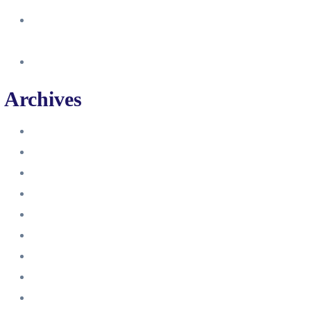
So erstellst du eine Facebook
Unternehmensseite
Änderung an Kontrolltickets SMM
Archives
Juni 2024
März 2024
Februar 2024
Januar 2024
November 2023
Oktober 2023
September 2023
August 2023
Juli 2023