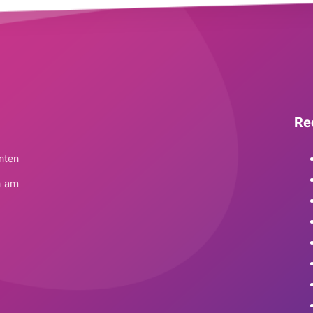
Re
nten
n am