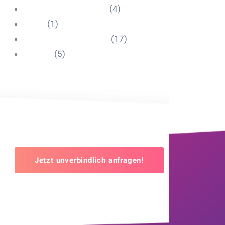
Influencer Onboarding
(4)
Intern
(1)
Interne Personal News
(17)
Lexikon
(5)
Jetzt unverbindlich anfragen!