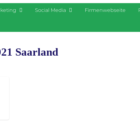
rketing
Social Media
Firmenwebseite
021 Saarland