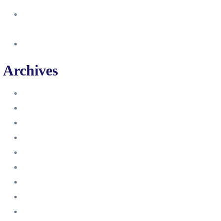
So erstellst du eine Facebook
Unternehmensseite
Änderung an Kontrolltickets SMM
Archives
Juni 2024
März 2024
Februar 2024
Januar 2024
November 2023
Oktober 2023
September 2023
August 2023
Juli 2023