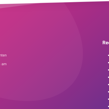
Re
nten
n am