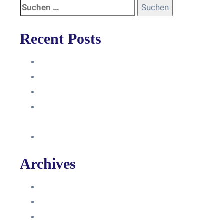
Recent Posts
Anleitung
Zugriffsanfrage bestätigen
Facebook mit Instagram verbinden
So erstellst du eine Facebook
Unternehmensseite
Änderung an Kontrolltickets SMM
Archives
Juni 2024
März 2024
Februar 2024