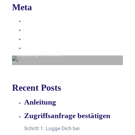
Meta
Anmelden
Eintrags-Feed
Beyond the tree line
Kommentar-Feed
Lorem ipsum dolor sit amet consectetur
WordPress.org
adipiscing elit sed do...
Recent Posts
Anleitung
Zugriffsanfrage bestätigen
Schritt 1: Logge Dich bei