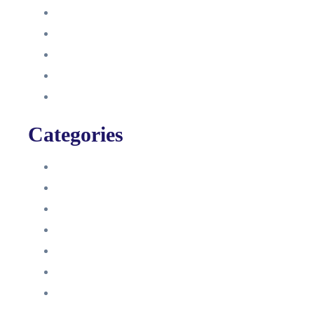
September 2021
August 2021
Januar 2021
Dezember 2020
November 2020
Categories
Blog
HelpDesk
Influencer Impressum
Influencer Onboarding
Intern
Interne Personal News
Lexikon