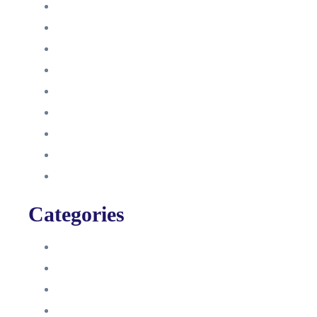
Dezember 2022
Juni 2022
Januar 2022
Oktober 2021
September 2021
August 2021
Januar 2021
Dezember 2020
November 2020
Categories
Blog
HelpDesk
Influencer Impressum
Influencer Onboarding