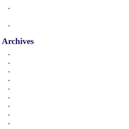
So erstellst du eine Facebook
Unternehmensseite
Änderung an Kontrolltickets SMM
Archives
Juni 2024
März 2024
Februar 2024
Januar 2024
November 2023
Oktober 2023
September 2023
August 2023
Juli 2023