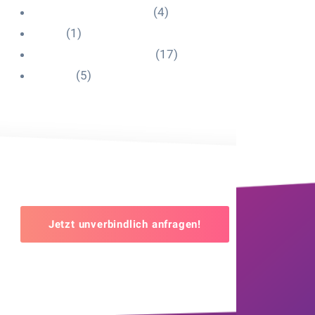
Influencer Onboarding
(4)
Intern
(1)
Interne Personal News
(17)
Lexikon
(5)
Jetzt unverbindlich anfragen!