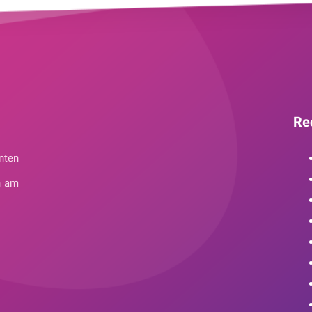
Re
nten
n am