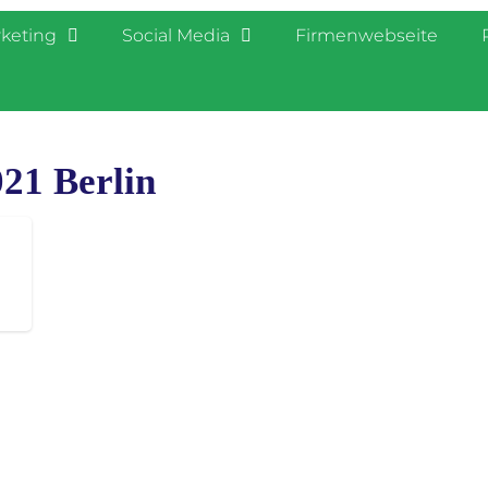
rketing
Social Media
Firmenwebseite
21 Berlin