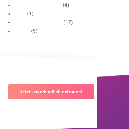
Influencer Onboarding
(4)
Intern
(1)
Interne Personal News
(17)
Lexikon
(5)
Jetzt unverbindlich anfragen!