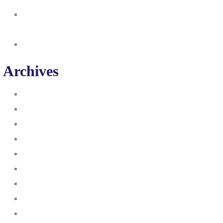
So erstellst du eine Facebook
Unternehmensseite
Änderung an Kontrolltickets SMM
Archives
Juni 2024
März 2024
Februar 2024
Januar 2024
November 2023
Oktober 2023
September 2023
August 2023
Juli 2023