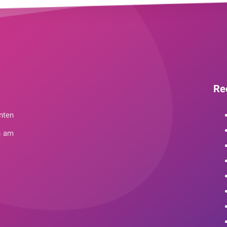
Re
nten
n am