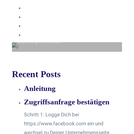
Anmelden
Eintrags-Feed
Beyond the tree line
Kommentar-Feed
Lorem ipsum dolor sit amet consectetur
WordPress.org
adipiscing elit sed do...
Recent Posts
Anleitung
Zugriffsanfrage bestätigen
Schritt 1: Logge Dich bei
https://www.facebook.com ein und
wechsel zu Deiner Unternehmensseite....