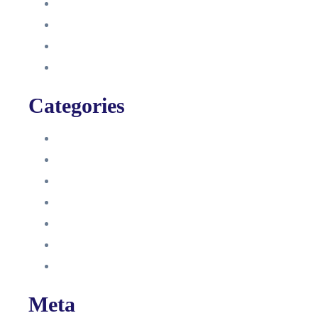
August 2021
Januar 2021
Dezember 2020
November 2020
Categories
Blog
HelpDesk
Influencer Impressum
Influencer Onboarding
Intern
Interne Personal News
Lexikon
Meta