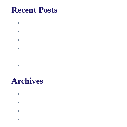
Recent Posts
Anleitung
Zugriffsanfrage bestätigen
Facebook mit Instagram verbinden
So erstellst du eine Facebook
Unternehmensseite
Änderung an Kontrolltickets SMM
Archives
Juni 2024
März 2024
Februar 2024
Januar 2024