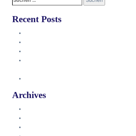
Recent Posts
Anleitung
Zugriffsanfrage bestätigen
Facebook mit Instagram verbinden
So erstellst du eine Facebook
Unternehmensseite
Änderung an Kontrolltickets SMM
Archives
Juni 2024
März 2024
Februar 2024