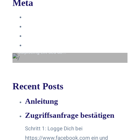
Meta
Anmelden
Eintrags-Feed
Beyond the tree line
Kommentar-Feed
Lorem ipsum dolor sit amet consectetur
WordPress.org
adipiscing elit sed do...
Recent Posts
Anleitung
Zugriffsanfrage bestätigen
Schritt 1: Logge Dich bei
https://www.facebook.com ein und