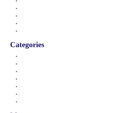
September 2021
August 2021
Januar 2021
Dezember 2020
November 2020
Categories
Blog
HelpDesk
Influencer Impressum
Influencer Onboarding
Intern
Interne Personal News
Lexikon