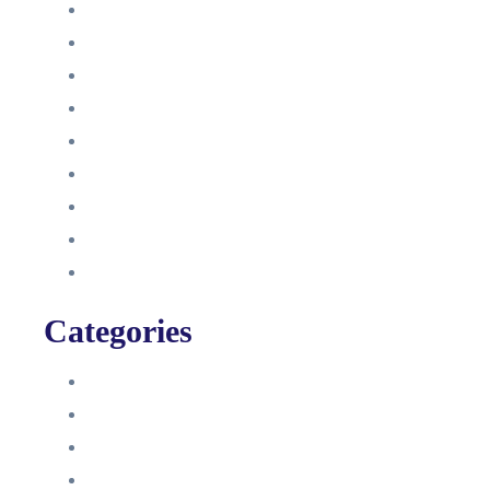
Dezember 2022
Juni 2022
Januar 2022
Oktober 2021
September 2021
August 2021
Januar 2021
Dezember 2020
November 2020
Categories
Blog
HelpDesk
Influencer Impressum
Influencer Onboarding