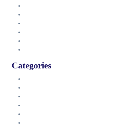
Oktober 2021
September 2021
August 2021
Januar 2021
Dezember 2020
November 2020
Categories
Blog
HelpDesk
Influencer Impressum
Influencer Onboarding
Intern
Interne Personal News