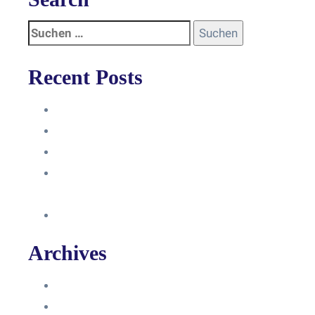
Recent Posts
Anleitung
Zugriffsanfrage bestätigen
Facebook mit Instagram verbinden
So erstellst du eine Facebook
Unternehmensseite
Änderung an Kontrolltickets SMM
Archives
Juni 2024
März 2024