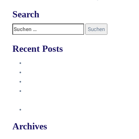
Search
Recent Posts
Anleitung
Zugriffsanfrage bestätigen
Facebook mit Instagram verbinden
So erstellst du eine Facebook
Unternehmensseite
Änderung an Kontrolltickets SMM
Archives