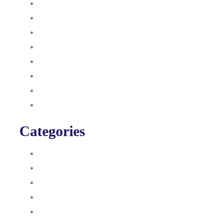
Juni 2022
Januar 2022
Oktober 2021
September 2021
August 2021
Januar 2021
Dezember 2020
November 2020
Categories
Blog
HelpDesk
Influencer Impressum
Influencer Onboarding
Intern