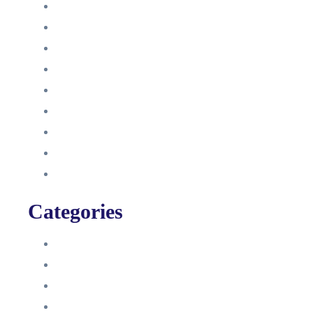
Dezember 2022
Juni 2022
Januar 2022
Oktober 2021
September 2021
August 2021
Januar 2021
Dezember 2020
November 2020
Categories
Blog
HelpDesk
Influencer Impressum
Influencer Onboarding