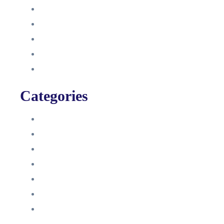
September 2021
August 2021
Januar 2021
Dezember 2020
November 2020
Categories
Blog
HelpDesk
Influencer Impressum
Influencer Onboarding
Intern
Interne Personal News
Lexikon