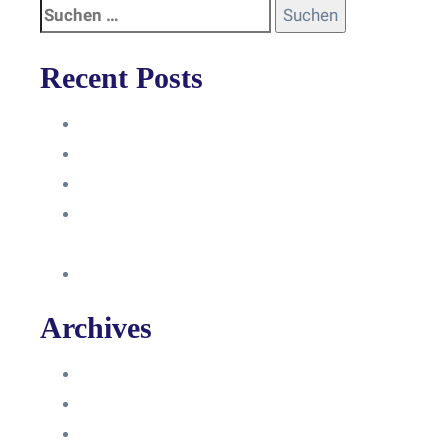
Recent Posts
Anleitung
Zugriffsanfrage bestätigen
Facebook mit Instagram verbinden
So erstellst du eine Facebook
Unternehmensseite
Änderung an Kontrolltickets SMM
Archives
Juni 2024
März 2024
Februar 2024