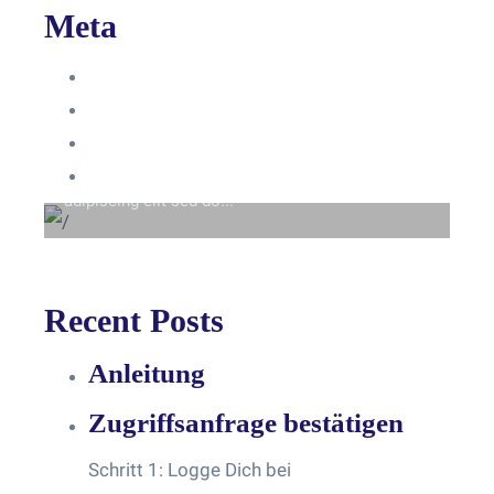
Meta
Anmelden
Eintrags-Feed
Beyond the tree line
Kommentar-Feed
Lorem ipsum dolor sit amet consectetur
WordPress.org
adipiscing elit sed do...
Recent Posts
Anleitung
Zugriffsanfrage bestätigen
Schritt 1: Logge Dich bei