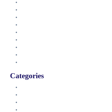
Dezember 2022
Juni 2022
Januar 2022
Oktober 2021
September 2021
August 2021
Januar 2021
Dezember 2020
November 2020
Categories
Blog
HelpDesk
Influencer Impressum
Influencer Onboarding