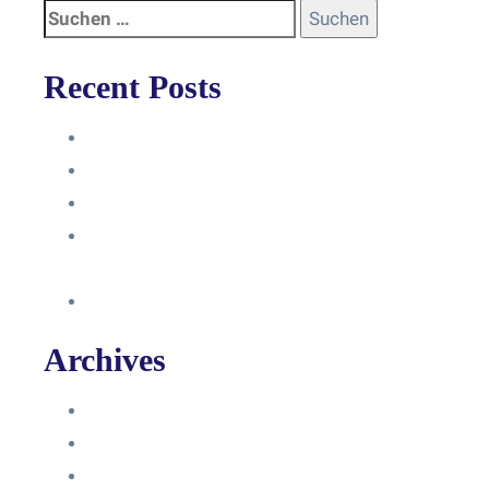
Recent Posts
Anleitung
Zugriffsanfrage bestätigen
Facebook mit Instagram verbinden
So erstellst du eine Facebook
Unternehmensseite
Änderung an Kontrolltickets SMM
Archives
Juni 2024
März 2024
Februar 2024