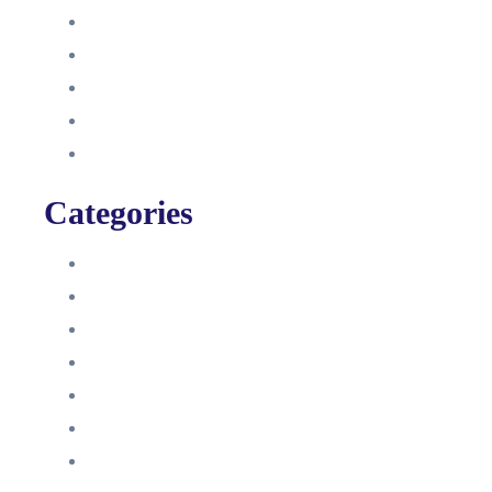
September 2021
August 2021
Januar 2021
Dezember 2020
November 2020
Categories
Blog
HelpDesk
Influencer Impressum
Influencer Onboarding
Intern
Interne Personal News
Lexikon