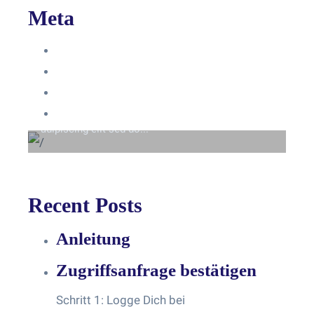
Meta
Anmelden
Eintrags-Feed
Beyond the tree line
Kommentar-Feed
Lorem ipsum dolor sit amet consectetur
WordPress.org
adipiscing elit sed do...
Recent Posts
Anleitung
Zugriffsanfrage bestätigen
Schritt 1: Logge Dich bei