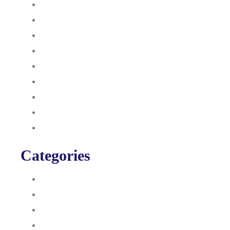
Dezember 2022
Juni 2022
Januar 2022
Oktober 2021
September 2021
August 2021
Januar 2021
Dezember 2020
November 2020
Categories
Blog
HelpDesk
Influencer Impressum
Influencer Onboarding