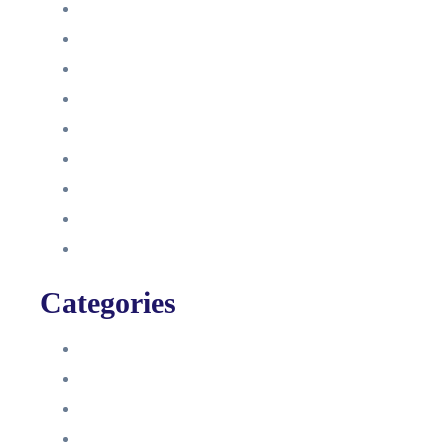
Dezember 2022
Juni 2022
Januar 2022
Oktober 2021
September 2021
August 2021
Januar 2021
Dezember 2020
November 2020
Categories
Blog
HelpDesk
Influencer Impressum
Influencer Onboarding