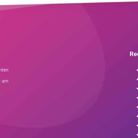
Re
nten
n am