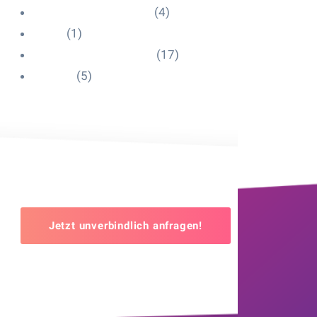
Influencer Onboarding
(4)
Intern
(1)
Interne Personal News
(17)
Lexikon
(5)
Jetzt unverbindlich anfragen!