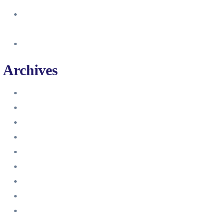
So erstellst du eine Facebook
Unternehmensseite
Änderung an Kontrolltickets SMM
Archives
Juni 2024
März 2024
Februar 2024
Januar 2024
November 2023
Oktober 2023
September 2023
August 2023
Juli 2023