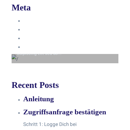
Meta
Anmelden
Eintrags-Feed
Beyond the tree line
Kommentar-Feed
Lorem ipsum dolor sit amet consectetur
WordPress.org
adipiscing elit sed do...
Recent Posts
Anleitung
Zugriffsanfrage bestätigen
Schritt 1: Logge Dich bei