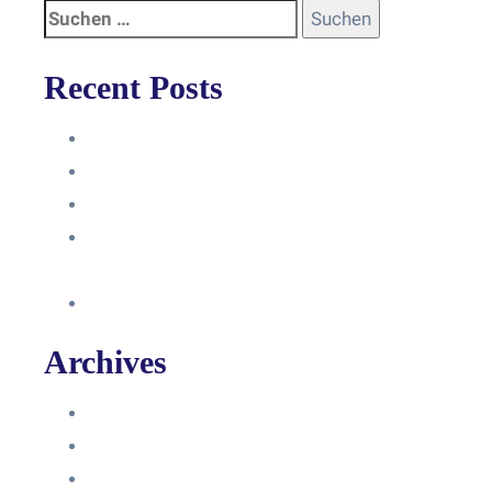
Recent Posts
Anleitung
Zugriffsanfrage bestätigen
Facebook mit Instagram verbinden
So erstellst du eine Facebook
Unternehmensseite
Änderung an Kontrolltickets SMM
Archives
Juni 2024
März 2024
Februar 2024