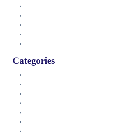
September 2021
August 2021
Januar 2021
Dezember 2020
November 2020
Categories
Blog
HelpDesk
Influencer Impressum
Influencer Onboarding
Intern
Interne Personal News
Lexikon