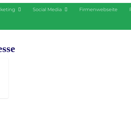
rketing
Social Media
Firmenwebseite
esse