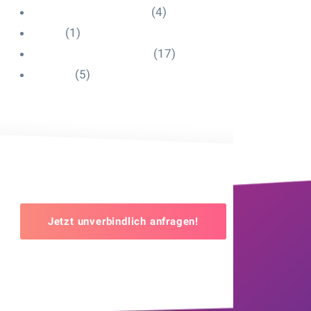
Influencer Onboarding
(4)
Intern
(1)
Interne Personal News
(17)
Lexikon
(5)
Jetzt unverbindlich anfragen!