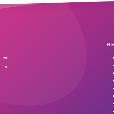
Re
nten
n am