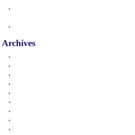
So erstellst du eine Facebook
Unternehmensseite
Änderung an Kontrolltickets SMM
Archives
Juni 2024
März 2024
Februar 2024
Januar 2024
November 2023
Oktober 2023
September 2023
August 2023
Juli 2023