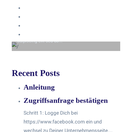
Anmelden
Eintrags-Feed
Beyond the tree line
Kommentar-Feed
Lorem ipsum dolor sit amet consectetur
WordPress.org
adipiscing elit sed do...
Recent Posts
Anleitung
Zugriffsanfrage bestätigen
Schritt 1: Logge Dich bei
https://www.facebook.com ein und
wechsel zu Deiner Unternehmensseite....