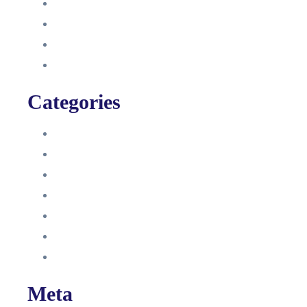
August 2021
Januar 2021
Dezember 2020
November 2020
Categories
Blog
HelpDesk
Influencer Impressum
Influencer Onboarding
Intern
Interne Personal News
Lexikon
Meta