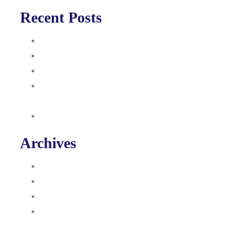
Recent Posts
Anleitung
Zugriffsanfrage bestätigen
Facebook mit Instagram verbinden
So erstellst du eine Facebook
Unternehmensseite
Änderung an Kontrolltickets SMM
Archives
Juni 2024
März 2024
Februar 2024
Januar 2024