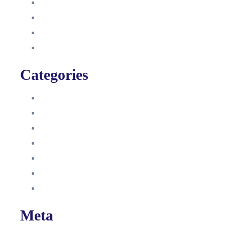
August 2021
Januar 2021
Dezember 2020
November 2020
Categories
Blog
HelpDesk
Influencer Impressum
Influencer Onboarding
Intern
Interne Personal News
Lexikon
Meta