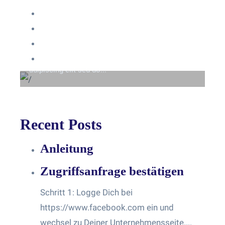
Anmelden
Eintrags-Feed
Beyond the tree line
Kommentar-Feed
Lorem ipsum dolor sit amet consectetur
WordPress.org
adipiscing elit sed do...
Recent Posts
Anleitung
Zugriffsanfrage bestätigen
Schritt 1: Logge Dich bei
https://www.facebook.com ein und
wechsel zu Deiner Unternehmensseite....