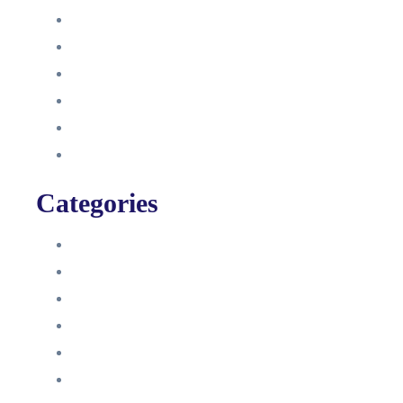
Oktober 2021
September 2021
August 2021
Januar 2021
Dezember 2020
November 2020
Categories
Blog
HelpDesk
Influencer Impressum
Influencer Onboarding
Intern
Interne Personal News