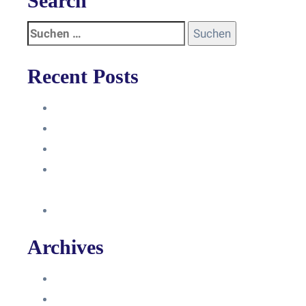
Search
Recent Posts
Anleitung
Zugriffsanfrage bestätigen
Facebook mit Instagram verbinden
So erstellst du eine Facebook
Unternehmensseite
Änderung an Kontrolltickets SMM
Archives
Juni 2024
März 2024