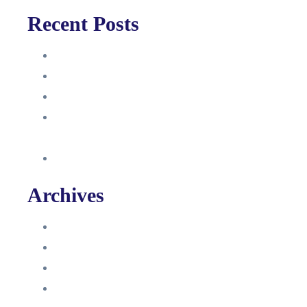
Recent Posts
Anleitung
Zugriffsanfrage bestätigen
Facebook mit Instagram verbinden
So erstellst du eine Facebook
Unternehmensseite
Änderung an Kontrolltickets SMM
Archives
Juni 2024
März 2024
Februar 2024
Januar 2024