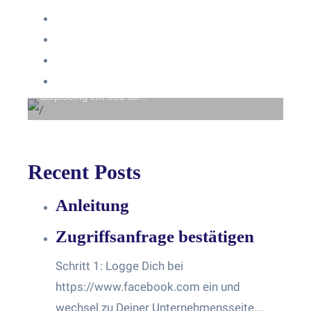
Anmelden
Eintrags-Feed
Beyond the tree line
Kommentar-Feed
Lorem ipsum dolor sit amet consectetur
WordPress.org
adipiscing elit sed do...
Recent Posts
Anleitung
Zugriffsanfrage bestätigen
Schritt 1: Logge Dich bei
https://www.facebook.com ein und
wechsel zu Deiner Unternehmensseite....