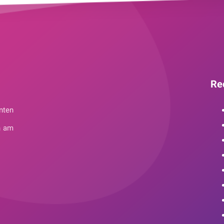
Re
nten
n am