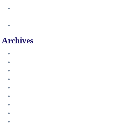
So erstellst du eine Facebook
Unternehmensseite
Änderung an Kontrolltickets SMM
Archives
Juni 2024
März 2024
Februar 2024
Januar 2024
November 2023
Oktober 2023
September 2023
August 2023
Juli 2023