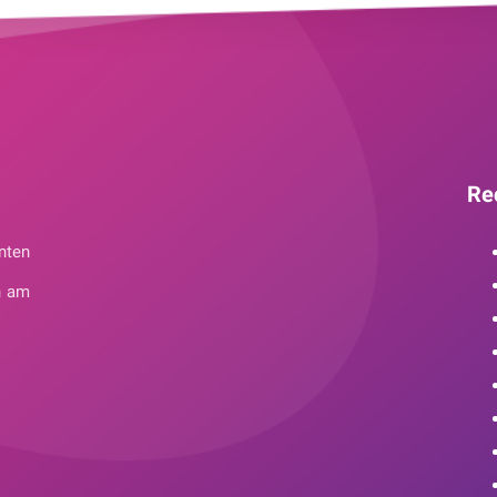
Re
nten
n am