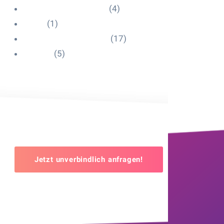
Influencer Onboarding
(4)
Intern
(1)
Interne Personal News
(17)
Lexikon
(5)
Jetzt unverbindlich anfragen!