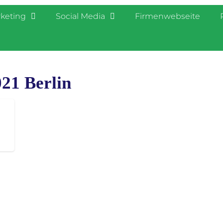
rketing
Social Media
Firmenwebseite
21 Berlin