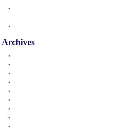
So erstellst du eine Facebook
Unternehmensseite
Änderung an Kontrolltickets SMM
Archives
Juni 2024
März 2024
Februar 2024
Januar 2024
November 2023
Oktober 2023
September 2023
August 2023
Juli 2023