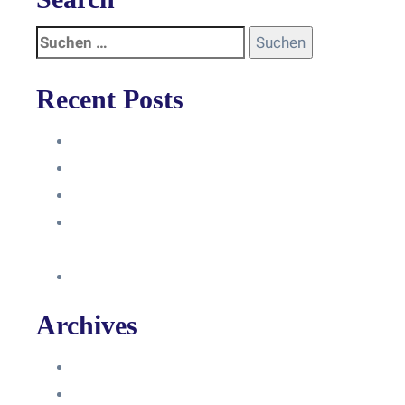
Recent Posts
Anleitung
Zugriffsanfrage bestätigen
Facebook mit Instagram verbinden
So erstellst du eine Facebook
Unternehmensseite
Änderung an Kontrolltickets SMM
Archives
Juni 2024
März 2024