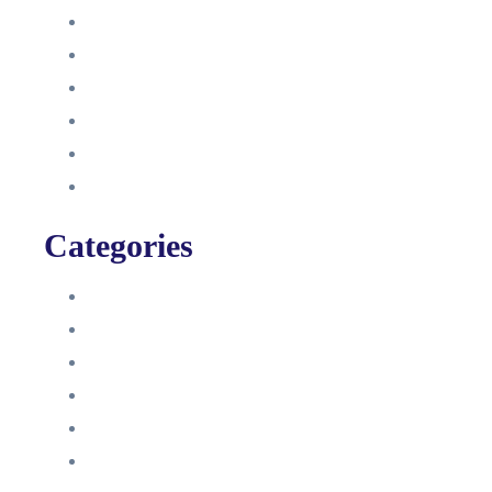
Oktober 2021
September 2021
August 2021
Januar 2021
Dezember 2020
November 2020
Categories
Blog
HelpDesk
Influencer Impressum
Influencer Onboarding
Intern
Interne Personal News