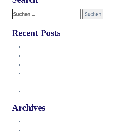
Recent Posts
Anleitung
Zugriffsanfrage bestätigen
Facebook mit Instagram verbinden
So erstellst du eine Facebook
Unternehmensseite
Änderung an Kontrolltickets SMM
Archives
Juni 2024
März 2024