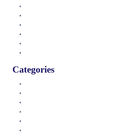
Oktober 2021
September 2021
August 2021
Januar 2021
Dezember 2020
November 2020
Categories
Blog
HelpDesk
Influencer Impressum
Influencer Onboarding
Intern
Interne Personal News