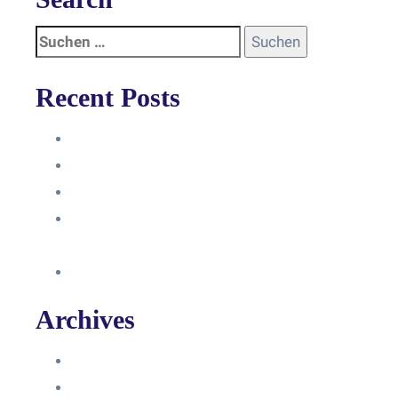
Recent Posts
Anleitung
Zugriffsanfrage bestätigen
Facebook mit Instagram verbinden
So erstellst du eine Facebook
Unternehmensseite
Änderung an Kontrolltickets SMM
Archives
Juni 2024
März 2024