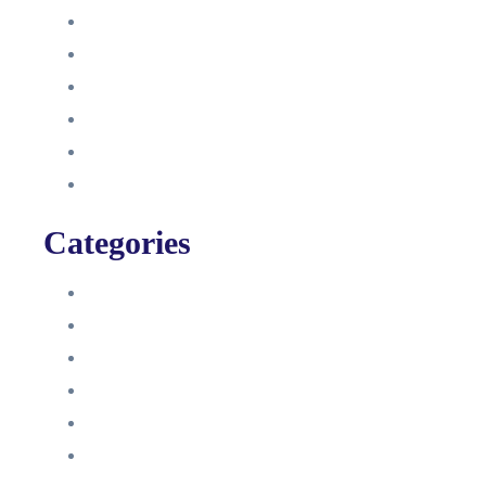
Oktober 2021
September 2021
August 2021
Januar 2021
Dezember 2020
November 2020
Categories
Blog
HelpDesk
Influencer Impressum
Influencer Onboarding
Intern
Interne Personal News