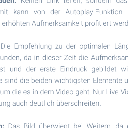
aden:
Keinen Link teilen, sondern das
mit kann von der Autoplay-Funktion
erhöhten Aufmerksamkeit profitiert wer
Die Empfehlung zu der optimalen Läng
kunden, da in dieser Zeit die Aufmerksa
st und der erste Eindruck gebildet w
 sind die beiden wichtigsten Elemente 
 um die es in dem Video geht. Nur Live-V
ng auch deutlich überschreiten.
n:
Das Bild überwiegt bei Weitem, da e