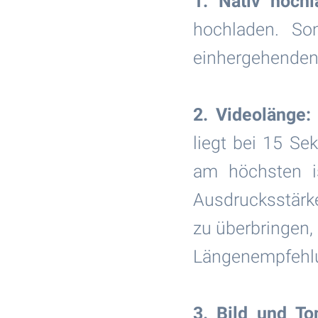
1. Nativ hochl
hochladen. So
einhergehenden 
2. Videolänge:
liegt bei 15 Se
am höchsten i
Ausdrucksstärke
zu überbringen,
Längenempfehlu
3. Bild und To