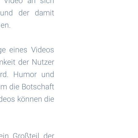
 Video an sich
 und der damit
den.
e eines Videos
mkeit der Nutzer
ird. Humor und
um die Botschaft
ideos können die
in Großteil der