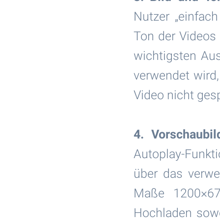
Nutzer „einfac
Ton der Videos 
wichtigsten Au
verwendet wird,
Video nicht gesp
4. Vorschaubil
Autoplay-Funktio
über das verwe
Maße 1200×675
Hochladen sowo