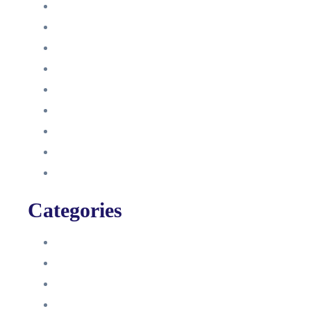
Dezember 2022
Juni 2022
Januar 2022
Oktober 2021
September 2021
August 2021
Januar 2021
Dezember 2020
November 2020
Categories
Blog
HelpDesk
Influencer Impressum
Influencer Onboarding