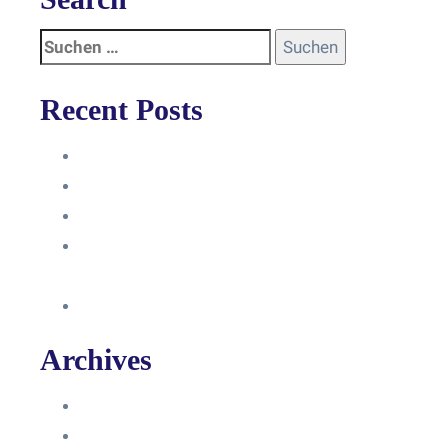
Recent Posts
Anleitung
Zugriffsanfrage bestätigen
Facebook mit Instagram verbinden
So erstellst du eine Facebook
Unternehmensseite
Änderung an Kontrolltickets SMM
Archives
Juni 2024
März 2024