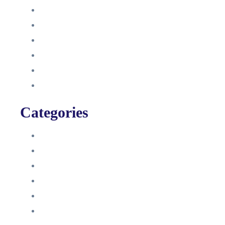
Oktober 2021
September 2021
August 2021
Januar 2021
Dezember 2020
November 2020
Categories
Blog
HelpDesk
Influencer Impressum
Influencer Onboarding
Intern
Interne Personal News