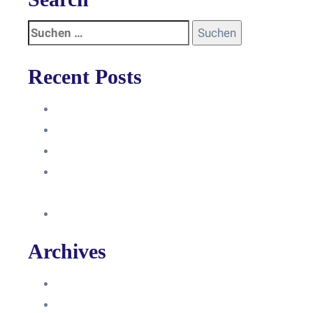
Recent Posts
Anleitung
Zugriffsanfrage bestätigen
Facebook mit Instagram verbinden
So erstellst du eine Facebook
Unternehmensseite
Änderung an Kontrolltickets SMM
Archives
Juni 2024
März 2024