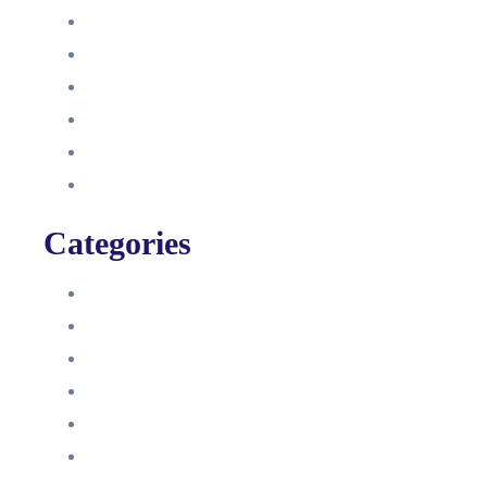
Oktober 2021
September 2021
August 2021
Januar 2021
Dezember 2020
November 2020
Categories
Blog
HelpDesk
Influencer Impressum
Influencer Onboarding
Intern
Interne Personal News