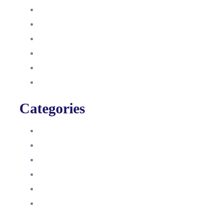
Oktober 2021
September 2021
August 2021
Januar 2021
Dezember 2020
November 2020
Categories
Blog
HelpDesk
Influencer Impressum
Influencer Onboarding
Intern
Interne Personal News