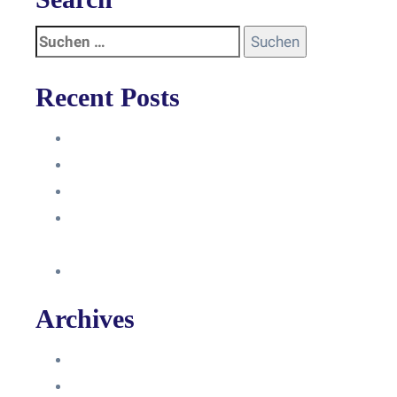
Recent Posts
Anleitung
Zugriffsanfrage bestätigen
Facebook mit Instagram verbinden
So erstellst du eine Facebook
Unternehmensseite
Änderung an Kontrolltickets SMM
Archives
Juni 2024
März 2024