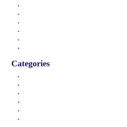
Oktober 2021
September 2021
August 2021
Januar 2021
Dezember 2020
November 2020
Categories
Blog
HelpDesk
Influencer Impressum
Influencer Onboarding
Intern
Interne Personal News