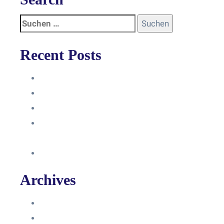
Recent Posts
Anleitung
Zugriffsanfrage bestätigen
Facebook mit Instagram verbinden
So erstellst du eine Facebook
Unternehmensseite
Änderung an Kontrolltickets SMM
Archives
Juni 2024
März 2024