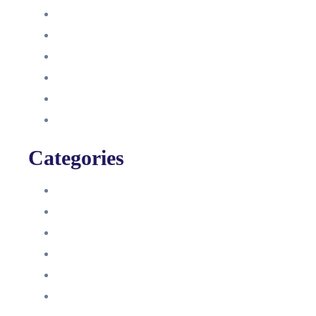
Oktober 2021
September 2021
August 2021
Januar 2021
Dezember 2020
November 2020
Categories
Blog
HelpDesk
Influencer Impressum
Influencer Onboarding
Intern
Interne Personal News