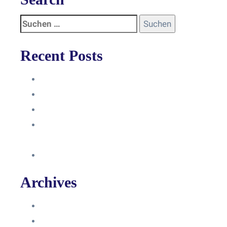
Recent Posts
Anleitung
Zugriffsanfrage bestätigen
Facebook mit Instagram verbinden
So erstellst du eine Facebook
Unternehmensseite
Änderung an Kontrolltickets SMM
Archives
Juni 2024
März 2024