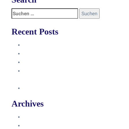
Recent Posts
Anleitung
Zugriffsanfrage bestätigen
Facebook mit Instagram verbinden
So erstellst du eine Facebook
Unternehmensseite
Änderung an Kontrolltickets SMM
Archives
Juni 2024
März 2024