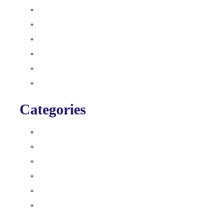
Oktober 2021
September 2021
August 2021
Januar 2021
Dezember 2020
November 2020
Categories
Blog
HelpDesk
Influencer Impressum
Influencer Onboarding
Intern
Interne Personal News