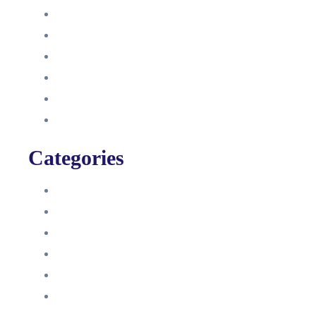
Oktober 2021
September 2021
August 2021
Januar 2021
Dezember 2020
November 2020
Categories
Blog
HelpDesk
Influencer Impressum
Influencer Onboarding
Intern
Interne Personal News