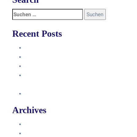
Recent Posts
Anleitung
Zugriffsanfrage bestätigen
Facebook mit Instagram verbinden
So erstellst du eine Facebook
Unternehmensseite
Änderung an Kontrolltickets SMM
Archives
Juni 2024
März 2024