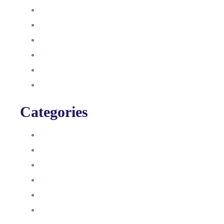
Oktober 2021
September 2021
August 2021
Januar 2021
Dezember 2020
November 2020
Categories
Blog
HelpDesk
Influencer Impressum
Influencer Onboarding
Intern
Interne Personal News