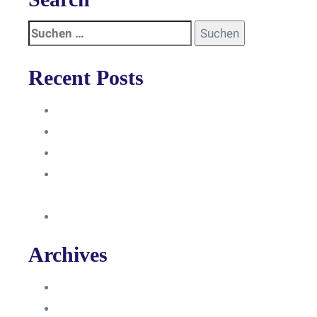
Recent Posts
Anleitung
Zugriffsanfrage bestätigen
Facebook mit Instagram verbinden
So erstellst du eine Facebook
Unternehmensseite
Änderung an Kontrolltickets SMM
Archives
Juni 2024
März 2024