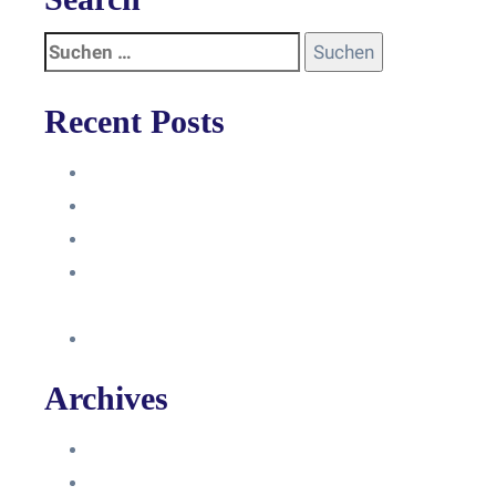
Recent Posts
Anleitung
Zugriffsanfrage bestätigen
Facebook mit Instagram verbinden
So erstellst du eine Facebook
Unternehmensseite
Änderung an Kontrolltickets SMM
Archives
Juni 2024
März 2024