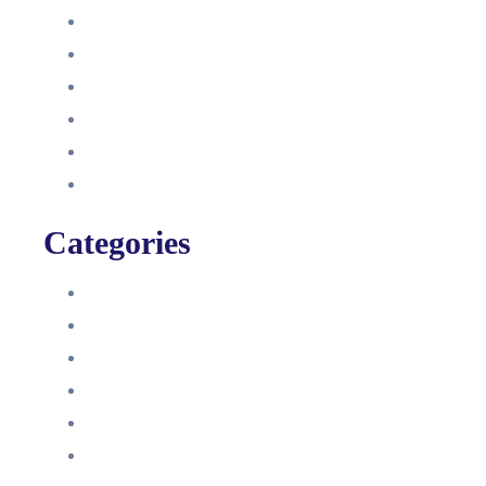
Oktober 2021
September 2021
August 2021
Januar 2021
Dezember 2020
November 2020
Categories
Blog
HelpDesk
Influencer Impressum
Influencer Onboarding
Intern
Interne Personal News