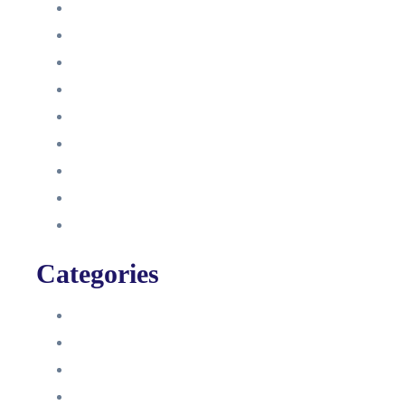
Dezember 2022
Juni 2022
Januar 2022
Oktober 2021
September 2021
August 2021
Januar 2021
Dezember 2020
November 2020
Categories
Blog
HelpDesk
Influencer Impressum
Influencer Onboarding